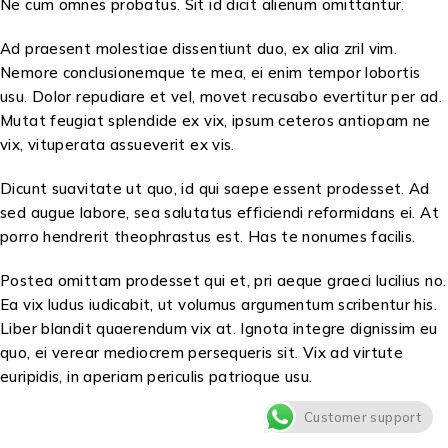
Ne cum omnes probatus. Sit id dicit alienum omittantur.
Ad praesent molestiae dissentiunt duo, ex alia zril vim.
Nemore conclusionemque te mea, ei enim tempor lobortis
usu. Dolor repudiare et vel, movet recusabo evertitur per ad.
Mutat feugiat splendide ex vix, ipsum ceteros antiopam ne
vix, vituperata assueverit ex vis.
Dicunt suavitate ut quo, id qui saepe essent prodesset. Ad
sed augue labore, sea salutatus efficiendi reformidans ei. At
porro hendrerit theophrastus est. Has te nonumes facilis.
Postea omittam prodesset qui et, pri aeque graeci lucilius no.
Ea vix ludus iudicabit, ut volumus argumentum scribentur his.
Liber blandit quaerendum vix at. Ignota integre dignissim eu
quo, ei verear mediocrem persequeris sit. Vix ad virtute
euripidis, in aperiam periculis patrioque usu.
Customer support