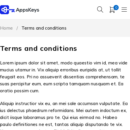
0
Home
/
Terms and conditions
Terms and conditions
Lorem ipsum dolor sit amet, modo quaestio vim id, mea vide
mucius utamur in. Vix aliquip erroribus euripidis at, ut tollit
feugait eos. Pri no assueverit dissentias comprehensam, te
suas percipitur eum, eum scripta tamquam nusquam et. Ea
oratio possim cum.
Aliquip instructior vix eu, an mei sale accumsan vulputate. Ea
ius delectus phaedrum reformidans. Mei autem indoctum ex,
dicit iisque laboramus pro te. Qui eius eirmod no. Habeo
paulo definitiones ne est, tantas aliquip disputando te vix.